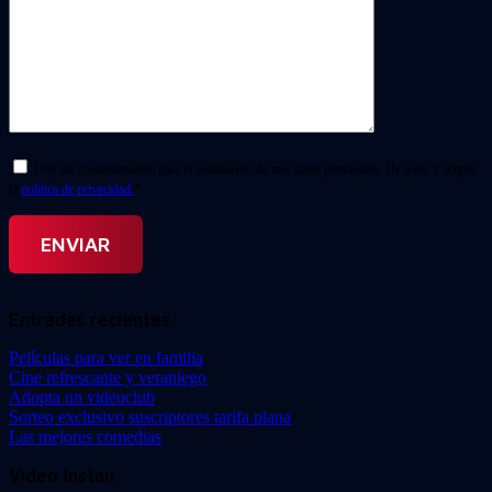
Doy mi consentimiento para el tratamiento de mis datos personales. He leído y acepto
la
política de privacidad.
*
Entradas recientes
Películas para ver en familia
Cine refrescante y veraniego
Adopta un videoclub
Sorteo exclusivo suscriptores tarifa plana
Las mejores comedias
Video Instan