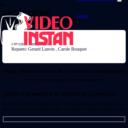
DECRETO DE
cuenta
INOCENCIA(ARCHIVO-10436)
Director: Pierre Jolivet
Reparto: Gerard Lanvin , Carole Bouquet
Video relacionado (puede no coincidir exactamente)
No se encontró ningún video relacionado.
¿Estas interesado/a en alquilar esta película?
Si quieres saber si la película que deseas alquilar está disponible, por
favor, contáctanos. Luego, podrás recogerla en nuestra tienda física.