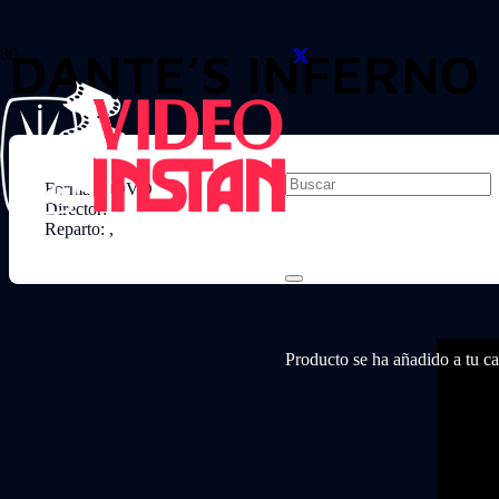
DANTE’S INFERNO
Formato: DVD
Director:
Reparto: ,
Producto
se ha añadido a tu car