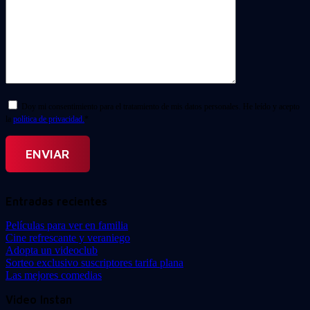
Doy mi consentimiento para el tratamiento de mis datos personales. He leído y acepto
la
política de privacidad.
*
Entradas recientes
Películas para ver en familia
Cine refrescante y veraniego
Adopta un videoclub
Sorteo exclusivo suscriptores tarifa plana
Las mejores comedias
Video Instan