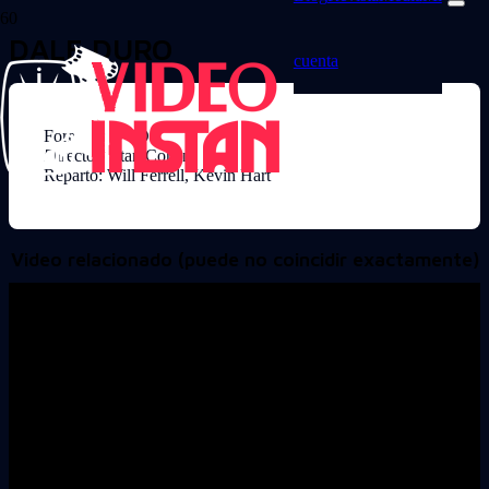
DALE DURO
cuenta
Formato: DVD
Director: Etan Cohen
Reparto: Will Ferrell, Kevin Hart
Video relacionado (puede no coincidir exactamente)