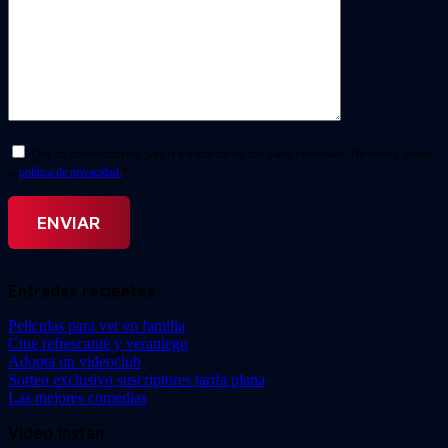
Doy mi consentimiento para el tratamiento de mis datos personales. He leído y acepto
la
política de privacidad.
*
Entradas recientes
Películas para ver en familia
Cine refrescante y veraniego
Adopta un videoclub
Sorteo exclusivo suscriptores tarifa plana
Las mejores comedias
Video Instan