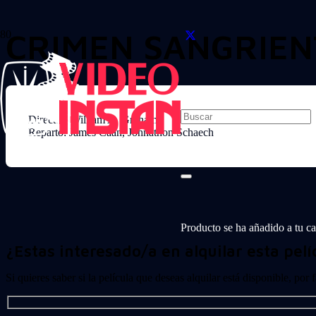
CRIMEN SANGRIEN
Director: William A. Graham
Reparto: James Caan, Johnathon Schaech
Producto
se ha añadido a tu car
¿Estas interesado/a en alquilar esta pelí
Si quieres saber si la película que deseas alquilar está disponible, por