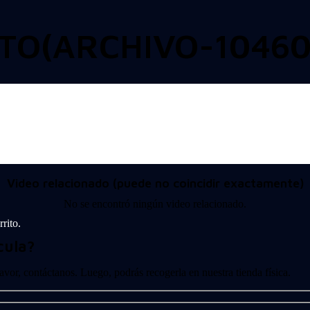
TO(ARCHIVO-10460
Video relacionado (puede no coincidir exactamente)
No se encontró ningún video relacionado.
rito.
cula?
 favor, contáctanos. Luego, podrás recogerla en nuestra tienda física.