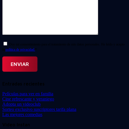
Doy mi consentimiento para el tratamiento de mis datos personales. He leído y acepto
la
política de privacidad.
*
Entradas recientes
Películas para ver en familia
Cine refrescante y veraniego
Adopta un videoclub
Sorteo exclusivo suscriptores tarifa plana
Las mejores comedias
Video Instan