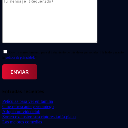
Doy mi consentimiento para el tratamiento de mis datos personales. He leído y acepto
la
política de privacidad.
*
Entradas recientes
Películas para ver en familia
Cine refrescante y veraniego
Adopta un videoclub
Sorteo exclusivo suscriptores tarifa plana
Las mejores comedias