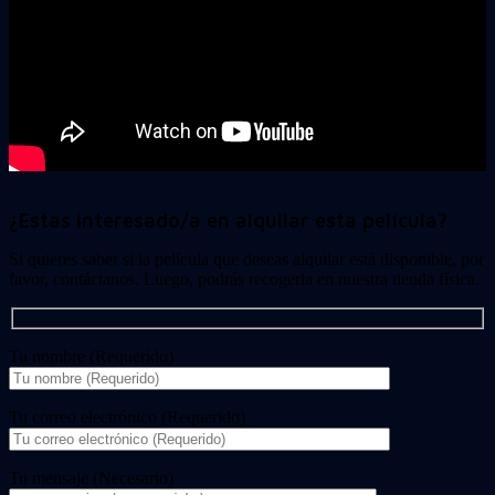
¿Estas interesado/a en alquilar esta película?
Si quieres saber si la película que deseas alquilar está disponible, por
favor, contáctanos. Luego, podrás recogerla en nuestra tienda física.
Tu nombre (Requerido)
Tu correo electrónico (Requerido)
Tu mensaje (Necesario)