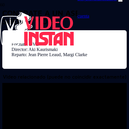
CONTRATE A UN ASESINO A
cuenta
SUELDO V.O.S.
Formato: DVD
Director: Aki Kaurismaki
Reparto: Jean Pierre Leaud, Margi Clarke
Video relacionado (puede no coincidir exactamente)