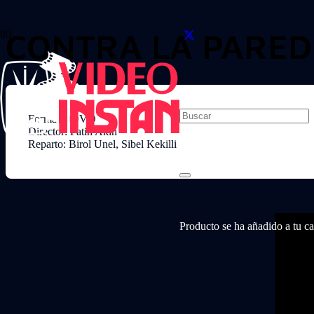
CONTRA LA PARED
Formato: DVD
Director: Fatih Akin
Reparto: Birol Unel, Sibel Kekilli
Producto
se ha añadido a tu car