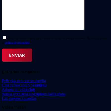
Doy mi consentimiento para el tratamiento de mis datos personales. He leído y acepto
la
política de privacidad.
*
Entradas recientes
Películas para ver en familia
Cine refrescante y veraniego
Adopta un videoclub
Sorteo exclusivo suscriptores tarifa plana
Las mejores comedias
Video Instan