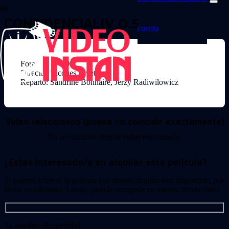
CONFIDENCIAL(V.O.S.)
cuenta
Formato: DVD
Director: Jacques Rivette
Reparto: Sandrine Bonnaire, Jerzy Radiwilowicz
Video relacionado (puede no coincidir exactamente)
No se encontró ningún video relacionado.
¿Estas interesado/a en alquilar esta película?
Si quieres saber si la película que deseas alquilar está disponible, por
favor, contáctanos. Luego, podrás recogerla en nuestra tienda física.
Tu nombre (Requerido)