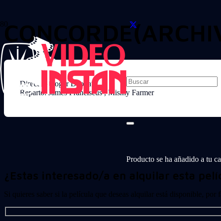
CONCORDE(ARCHIV
Director: Roger Deodato
Reparto: James Franciscus , Mismy Farmer
Producto
se ha añadido a tu car
¿Estas interesado/a en alquilar esta pelí
Si quieres saber si la película que deseas alquilar está disponible, por