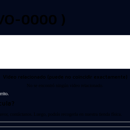
O-0000 )
Video relacionado (puede no coincidir exactamente)
No se encontró ningún video relacionado.
rito.
cula?
 favor, contáctanos. Luego, podrás recogerla en nuestra tienda física.