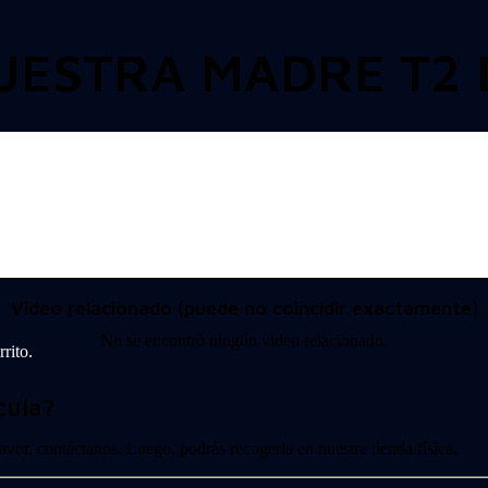
UESTRA MADRE T2 
Video relacionado (puede no coincidir exactamente)
No se encontró ningún video relacionado.
rito.
cula?
 favor, contáctanos. Luego, podrás recogerla en nuestra tienda física.