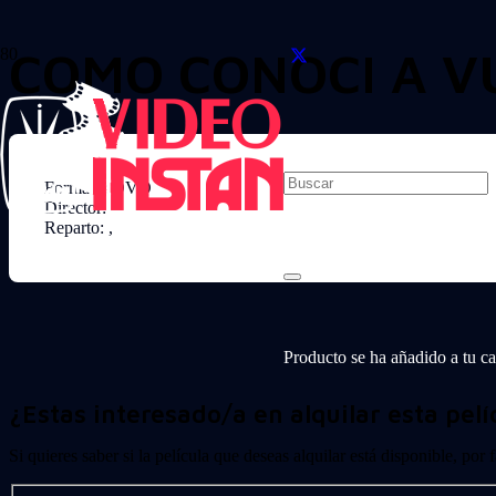
COMO CONOCI A V
Formato: DVD
Director:
Reparto: ,
Producto
se ha añadido a tu car
¿Estas interesado/a en alquilar esta pelí
Si quieres saber si la película que deseas alquilar está disponible, por