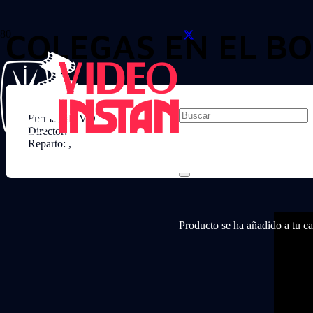
COLEGAS EN EL B
Formato: DVD
Director:
Reparto: ,
Producto
se ha añadido a tu car