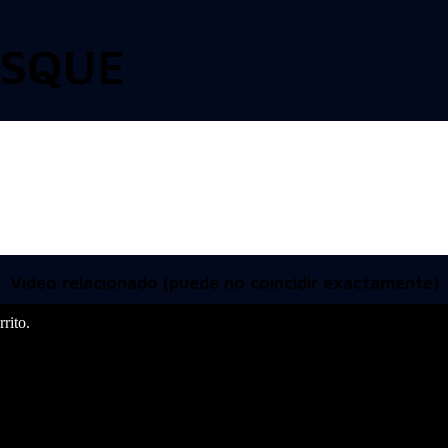
OSQUE
Video relacionado (puede no coincidir exactamente)
rito.