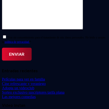
Doy mi consentimiento para el tratamiento de mis datos personales. He leído y acepto
la
política de privacidad.
*
Entradas recientes
Películas para ver en familia
Cine refrescante y veraniego
Adopta un videoclub
Sorteo exclusivo suscriptores tarifa plana
Las mejores comedias
Video Instan