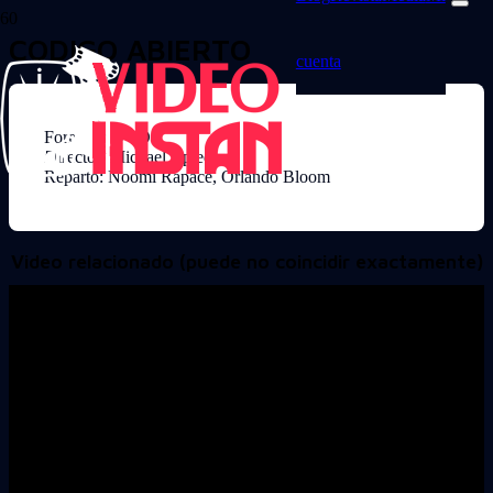
CODIGO ABIERTO
cuenta
Formato: DVD
Director: Michael Apted
Reparto: Noomi Rapace, Orlando Bloom
Video relacionado (puede no coincidir exactamente)