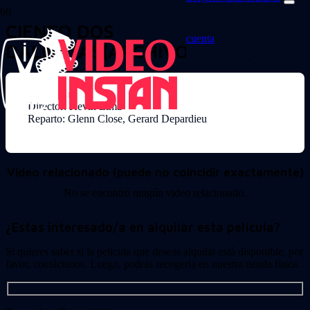
CIENTO DOS
cuenta
DALMATAS(ARCHIVO-13194)
Director: Kevin Lima
Reparto: Glenn Close, Gerard Depardieu
Video relacionado (puede no coincidir exactamente)
No se encontró ningún video relacionado.
¿Estas interesado/a en alquilar esta película?
Si quieres saber si la película que deseas alquilar está disponible, por
favor, contáctanos. Luego, podrás recogerla en nuestra tienda física.