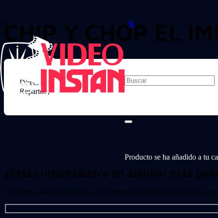
CHIP Y CHOP EL I
Director:
Reparto: ,
Producto
se ha añadido a tu car
¿Estas interesado/a en alquilar esta pelí
Si quieres saber si la película que deseas alquilar está disponible, por