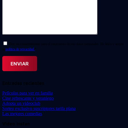
Doy mi consentimiento para el tratamiento de mis datos personales. He leído y acepto
la
política de privacidad.
*
Entradas recientes
Películas para ver en familia
Cine refrescante y veraniego
Adopta un videoclub
Sorteo exclusivo suscriptores tarifa plana
Las mejores comedias
Video Instan