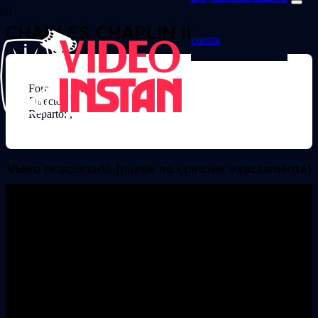
CHARLES CHAPLIN III
cuenta
Formato: VHS
Director:
Reparto: ,
Video relacionado (puede no coincidir exactamente)