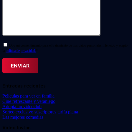
Doy mi consentimiento para el tratamiento de mis datos personales. He leído y acepto
la
política de privacidad.
*
Entradas recientes
Películas para ver en familia
Cine refrescante y veraniego
Adopta un videoclub
Sorteo exclusivo suscriptores tarifa plana
Las mejores comedias
Video Instan