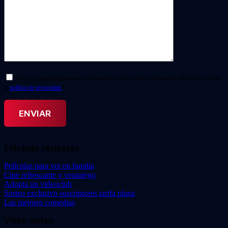
Doy mi consentimiento para el tratamiento de mis datos personales. He leído y acepto
la
política de privacidad.
*
Entradas recientes
Películas para ver en familia
Cine refrescante y veraniego
Adopta un videoclub
Sorteo exclusivo suscriptores tarifa plana
Las mejores comedias
Video Instan