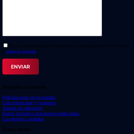
Doy mi consentimiento para el tratamiento de mis datos personales. He leído y acepto
la
política de privacidad.
*
Entradas recientes
Películas para ver en familia
Cine refrescante y veraniego
Adopta un videoclub
Sorteo exclusivo suscriptores tarifa plana
Las mejores comedias
Video Instan