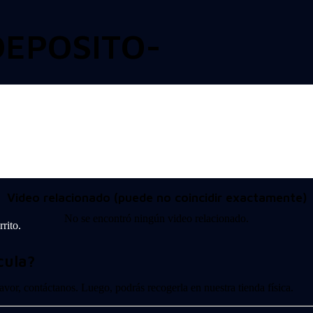
DEPOSITO-
Video relacionado (puede no coincidir exactamente)
No se encontró ningún video relacionado.
rito.
cula?
 favor, contáctanos. Luego, podrás recogerla en nuestra tienda física.