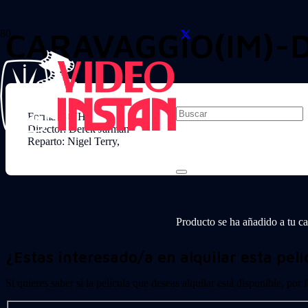
CARAVAGGIO(IM)-
Formato: VHS
Director: Derek Jarman
Reparto: Nigel Terry,
Producto
se ha añadido a tu car
¿Estas interesado/a en alquilar esta pelí
Si quieres saber si la película que deseas alquilar está disponible, por