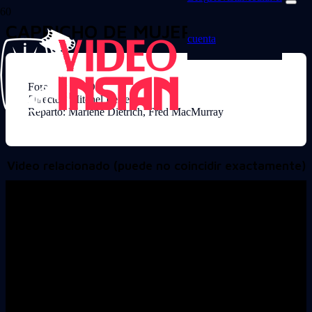
CAPRICHO DE MUJER
cuenta
Formato: DVD
Director: Mitchel Leisen
Reparto: Marlene Dietrich, Fred MacMurray
Video relacionado (puede no coincidir exactamente)