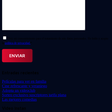
Doy mi consentimiento para el tratamiento de mis datos personales. He leído y acepto
la
política de privacidad.
*
Entradas recientes
Películas para ver en familia
Cine refrescante y veraniego
Adopta un videoclub
Sorteo exclusivo suscriptores tarifa plana
Las mejores comedias
Video Instan