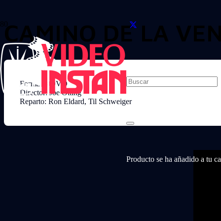
CAMINO DE LA VE
Formato: DVD
Director: Joe Otting
Reparto: Ron Eldard, Til Schweiger
Producto
se ha añadido a tu car