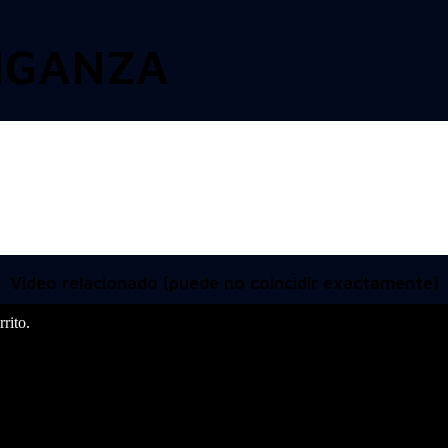
NGANZA
Video relacionado (puede no coincidir exactamente)
rito.