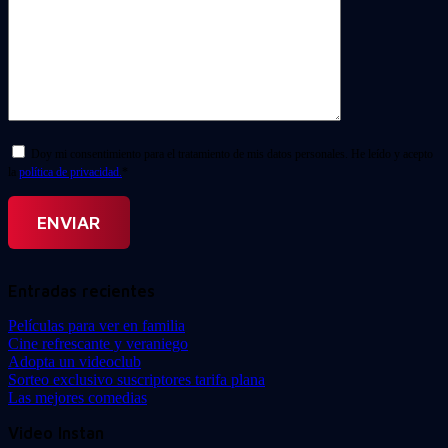
Doy mi consentimiento para el tratamiento de mis datos personales. He leído y acepto
la
política de privacidad.
*
Entradas recientes
Películas para ver en familia
Cine refrescante y veraniego
Adopta un videoclub
Sorteo exclusivo suscriptores tarifa plana
Las mejores comedias
Video Instan