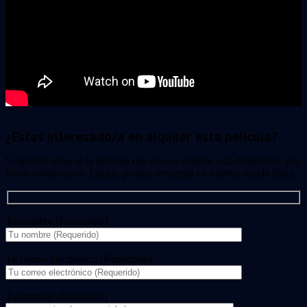
¿Estas interesado/a en alquilar esta película?
Si quieres saber si la película que deseas alquilar está disponible, por
favor, contáctanos. Luego, podrás recogerla en nuestra tienda física.
Tu nombre (Requerido)
Tu correo electrónico (Requerido)
Tu mensaje (Necesario)