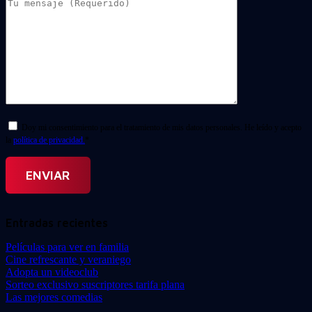
Doy mi consentimiento para el tratamiento de mis datos personales. He leído y acepto
la
política de privacidad.
*
Entradas recientes
Películas para ver en familia
Cine refrescante y veraniego
Adopta un videoclub
Sorteo exclusivo suscriptores tarifa plana
Las mejores comedias