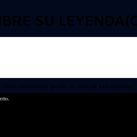
BRE SU LEYENDA(C
Video relacionado (puede no coincidir exactamente)
rito.