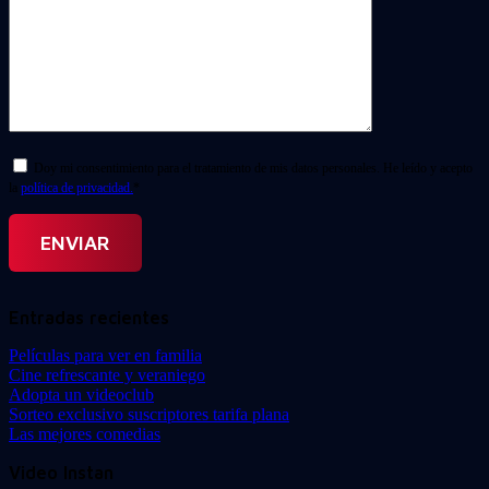
Doy mi consentimiento para el tratamiento de mis datos personales. He leído y acepto
la
política de privacidad.
*
Entradas recientes
Películas para ver en familia
Cine refrescante y veraniego
Adopta un videoclub
Sorteo exclusivo suscriptores tarifa plana
Las mejores comedias
Video Instan