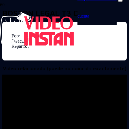
BOSTON LEGAL T3 D4
cuenta
Formato: DVD
Director:
Reparto: ,
Video relacionado (puede no coincidir exactamente)