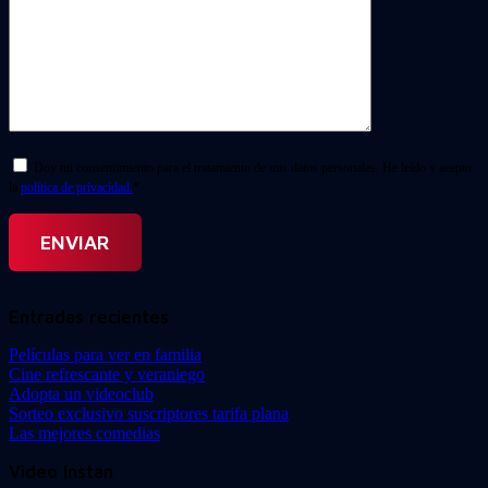
Doy mi consentimiento para el tratamiento de mis datos personales. He leído y acepto
la
política de privacidad.
*
Entradas recientes
Películas para ver en familia
Cine refrescante y veraniego
Adopta un videoclub
Sorteo exclusivo suscriptores tarifa plana
Las mejores comedias
Video Instan