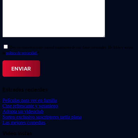
Doy mi consentimiento para el tratamiento de mis datos personales. He leído y acepto
la
política de privacidad.
*
Entradas recientes
Películas para ver en familia
Cine refrescante y veraniego
Adopta un videoclub
Sorteo exclusivo suscriptores tarifa plana
Las mejores comedias
Video Instan