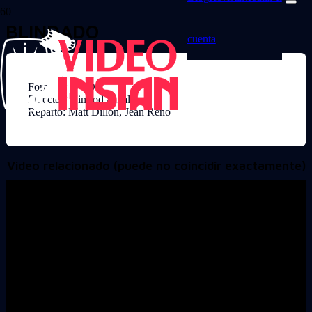
BLINDADO
cuenta
Formato: DVD
Director: Nimrod Antal
Reparto: Matt Dillon, Jean Reno
Video relacionado (puede no coincidir exactamente)