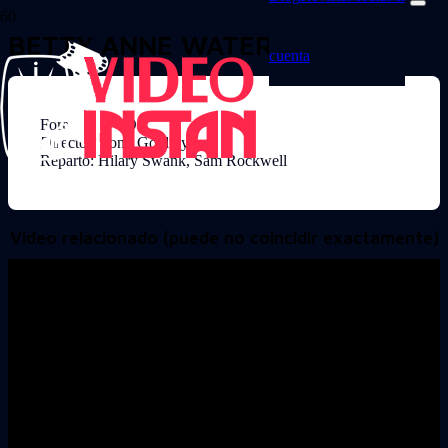
BETTY ANNE WATERS
cuenta
Formato: DVD
Director: Tony Goldwyn
Reparto: Hilary Swank, Sam Rockwell
Video relacionado (puede no coincidir exactamente)