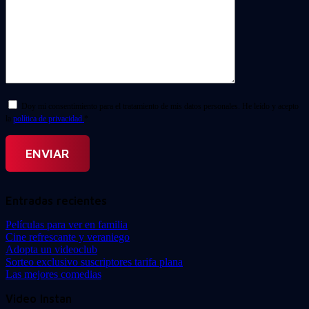
Doy mi consentimiento para el tratamiento de mis datos personales. He leído y acepto
la
política de privacidad.
*
Entradas recientes
Películas para ver en familia
Cine refrescante y veraniego
Adopta un videoclub
Sorteo exclusivo suscriptores tarifa plana
Las mejores comedias
Video Instan