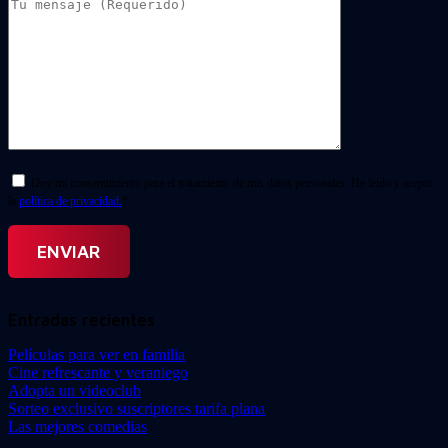
Doy mi consentimiento para el tratamiento de mis datos personales. He leído y acepto
la
política de privacidad.
*
Entradas recientes
Películas para ver en familia
Cine refrescante y veraniego
Adopta un videoclub
Sorteo exclusivo suscriptores tarifa plana
Las mejores comedias