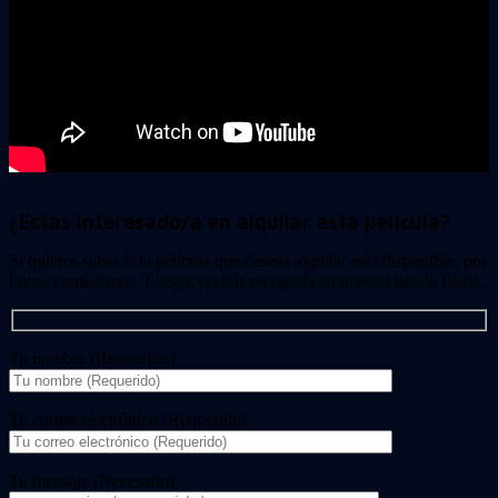
¿Estas interesado/a en alquilar esta película?
Si quieres saber si la película que deseas alquilar está disponible, por
favor, contáctanos. Luego, podrás recogerla en nuestra tienda física.
Tu nombre (Requerido)
Tu correo electrónico (Requerido)
Tu mensaje (Necesario)