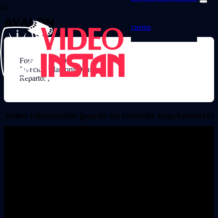
AVALON
cuenta
Formato: DVD
Director: Mamoru Oshii
Reparto: ,
Video relacionado (puede no coincidir exactamente)