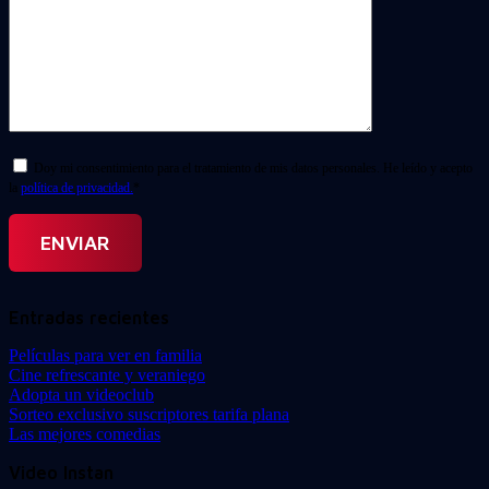
Doy mi consentimiento para el tratamiento de mis datos personales. He leído y acepto
la
política de privacidad.
*
Entradas recientes
Películas para ver en familia
Cine refrescante y veraniego
Adopta un videoclub
Sorteo exclusivo suscriptores tarifa plana
Las mejores comedias
Video Instan