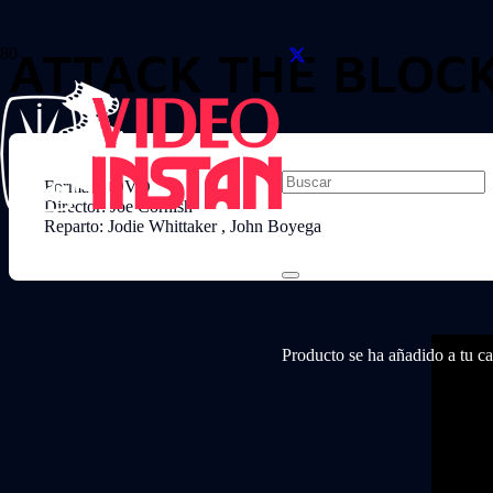
ATTACK THE BLOC
Formato: DVD
Director: Joe Cornish
Reparto: Jodie Whittaker , John Boyega
Producto
se ha añadido a tu car