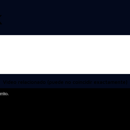
K
Video relacionado (puede no coincidir exactamente)
rito.