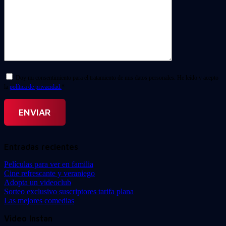
Doy mi consentimiento para el tratamiento de mis datos personales. He leído y acepto
la
política de privacidad.
*
Entradas recientes
Películas para ver en familia
Cine refrescante y veraniego
Adopta un videoclub
Sorteo exclusivo suscriptores tarifa plana
Las mejores comedias
Video Instan