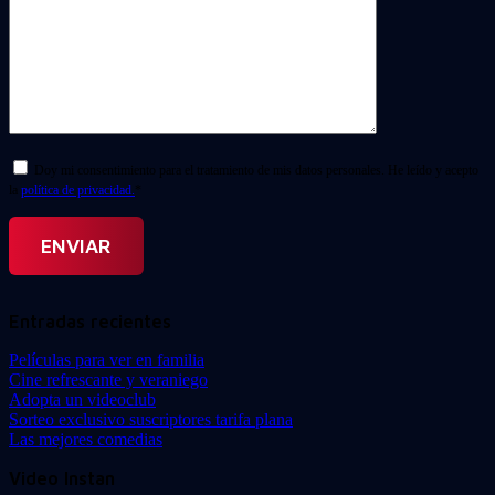
Doy mi consentimiento para el tratamiento de mis datos personales. He leído y acepto
la
política de privacidad.
*
Entradas recientes
Películas para ver en familia
Cine refrescante y veraniego
Adopta un videoclub
Sorteo exclusivo suscriptores tarifa plana
Las mejores comedias
Video Instan