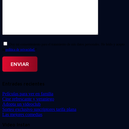
Doy mi consentimiento para el tratamiento de mis datos personales. He leído y acepto
la
política de privacidad.
*
Entradas recientes
Películas para ver en familia
Cine refrescante y veraniego
Adopta un videoclub
Sorteo exclusivo suscriptores tarifa plana
Las mejores comedias
Video Instan