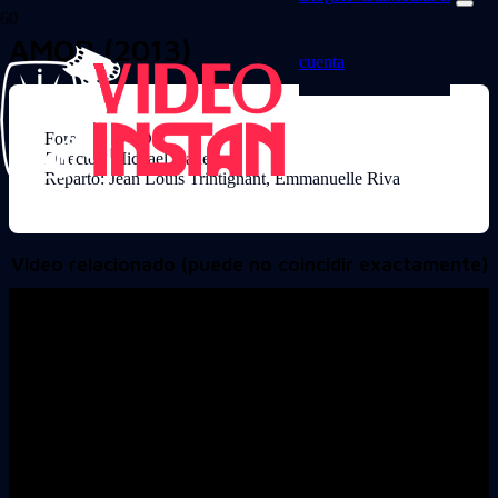
AMOR (2013)
cuenta
Formato: DVD
Director: Michael Haneke
Reparto: Jean Louis Trintignant, Emmanuelle Riva
Video relacionado (puede no coincidir exactamente)