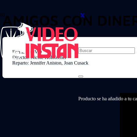
AMIGOS CON DINE
Formato: DVD
Director: Nicole Holofcener
Reparto: Jennifer Aniston, Joan Cusack
Producto
se ha añadido a tu car