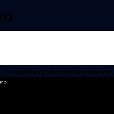
RO
Video relacionado (puede no coincidir exactamente)
rito.