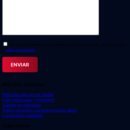
Doy mi consentimiento para el tratamiento de mis datos personales. He leído y acepto
la
política de privacidad.
*
Entradas recientes
Películas para ver en familia
Cine refrescante y veraniego
Adopta un videoclub
Sorteo exclusivo suscriptores tarifa plana
Las mejores comedias
Video Instan