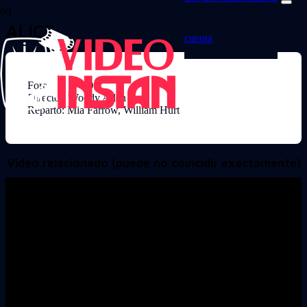
ALICE
cuenta
Formato: DVD
Director: Woody Allen
Reparto: Mia Farrow, William Hurt
Video relacionado (puede no coincidir exactamente)