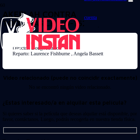
AKEELAH CONTRA
cuenta
TODOS(ARCHIVO-16290)
Director: Doug Atchison
Reparto: Laurence Fishburne , Angela Bassett
Video relacionado (puede no coincidir exactamente)
No se encontró ningún video relacionado.
¿Estas interesado/a en alquilar esta película?
Si quieres saber si la película que deseas alquilar está disponible, por
favor, contáctanos. Luego, podrás recogerla en nuestra tienda física.