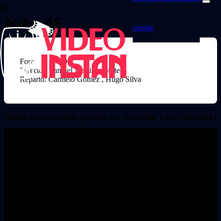
AGALLAS
cuenta
Formato: DVD
Director: Samuel Martinez Mateos
Reparto: Carmelo Gomez , Hugo Silva
Video relacionado (puede no coincidir exactamente)