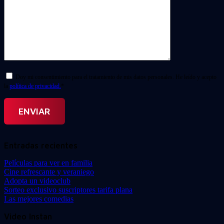
Doy mi consentimiento para el tratamiento de mis datos personales. He leído y acepto
la
política de privacidad.
*
Entradas recientes
Películas para ver en familia
Cine refrescante y veraniego
Adopta un videoclub
Sorteo exclusivo suscriptores tarifa plana
Las mejores comedias
Video Instan