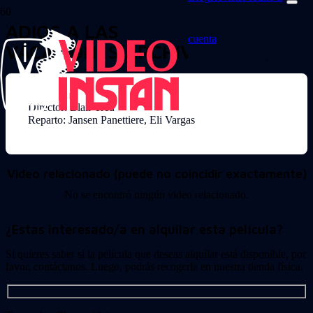
ADIOS A LAS
cuenta
VACACIONES(ARCHIVO-16291)
Director: Blair Treu
Reparto: Jansen Panettiere, Eli Vargas
Video relacionado (puede no coincidir exactamente)
No se encontró ningún video relacionado.
¿Estas interesado/a en alquilar esta película?
Si quieres saber si la película que deseas alquilar está disponible, por
favor, contáctanos. Luego, podrás recogerla en nuestra tienda física.