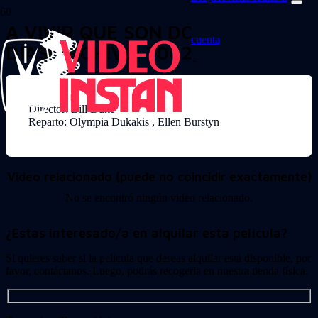
A VIVIR QUE SON DOS
cuenta
DIAS(ARCHIVO-7002)
Director: Bill Duke
Reparto: Olympia Dukakis , Ellen Burstyn
Video relacionado (puede no coincidir exactamente)
No se encontró ningún video relacionado.
¿Estas interesado/a en alquilar esta película?
Si quieres saber si la película que deseas alquilar está disponible, por
favor, contáctanos. Luego, podrás recogerla en nuestra tienda física.