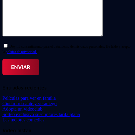
Doy mi consentimiento para el tratamiento de mis datos personales. He leído y acepto
la
política de privacidad.
*
Entradas recientes
Películas para ver en familia
Cine refrescante y veraniego
Adopta un videoclub
Sorteo exclusivo suscriptores tarifa plana
Las mejores comedias
Video Instan