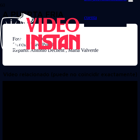
A PUERTA FRIA
cuenta
Formato: DVD
Director: Xavi Puebla
Reparto: Antonio Dechent , Maria Valverde
Video relacionado (puede no coincidir exactamente)