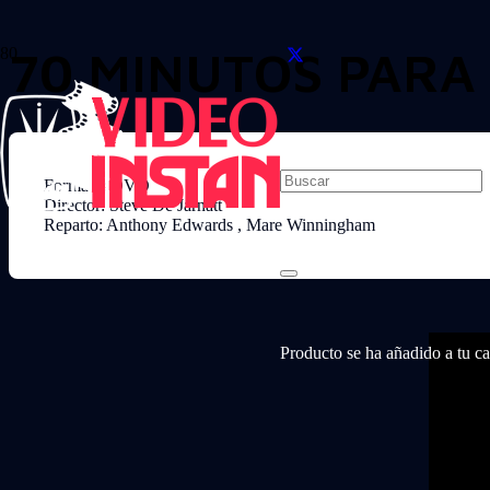
70 MINUTOS PARA
Formato: DVD
Director: Steve De Jarnatt
Reparto: Anthony Edwards , Mare Winningham
Producto
se ha añadido a tu car