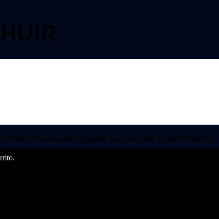
 HUIR
Video relacionado (puede no coincidir exactamente)
rito.