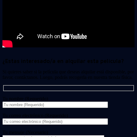
¿Estas interesado/a en alquilar esta película?
Si quieres saber si la película que deseas alquilar está disponible, por
favor, contáctanos. Luego, podrás recogerla en nuestra tienda física.
Tu nombre (Requerido)
Tu correo electrónico (Requerido)
Tu mensaje (Necesario)