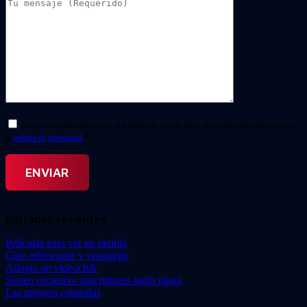
Doy mi consentimiento para el tratamiento de mis datos personales. He leído y acepto
la
política de privacidad.
*
Entradas recientes
Películas para ver en familia
Cine refrescante y veraniego
Adopta un videoclub
Sorteo exclusivo suscriptores tarifa plana
Las mejores comedias