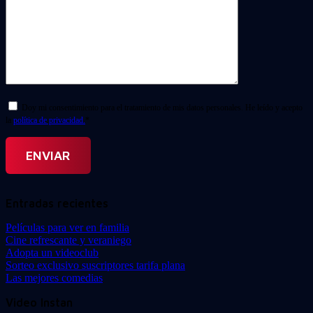
Doy mi consentimiento para el tratamiento de mis datos personales. He leído y acepto
la
política de privacidad.
*
Entradas recientes
Películas para ver en familia
Cine refrescante y veraniego
Adopta un videoclub
Sorteo exclusivo suscriptores tarifa plana
Las mejores comedias
Video Instan