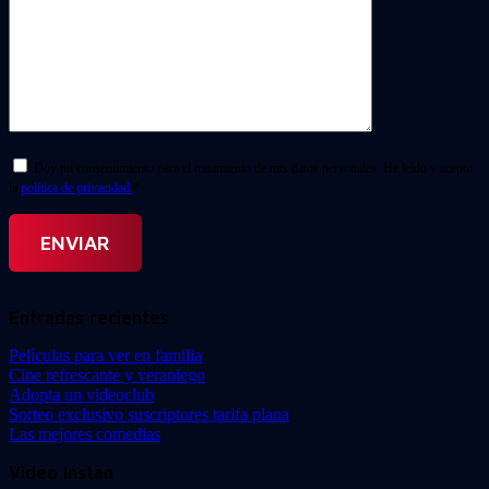
Doy mi consentimiento para el tratamiento de mis datos personales. He leído y acepto
la
política de privacidad.
*
Entradas recientes
Películas para ver en familia
Cine refrescante y veraniego
Adopta un videoclub
Sorteo exclusivo suscriptores tarifa plana
Las mejores comedias
Video Instan