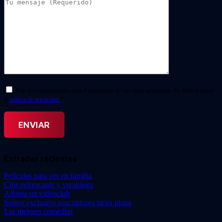
Doy mi consentimiento para el tratamiento de mis datos personales. He leído y acepto
la
política de privacidad.
*
Entradas recientes
Películas para ver en familia
Cine refrescante y veraniego
Adopta un videoclub
Sorteo exclusivo suscriptores tarifa plana
Las mejores comedias