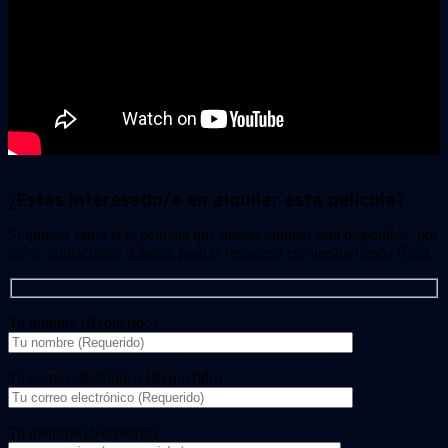
¿Estas interesado/a en alquilar esta película?
Si quieres saber si la película que deseas alquilar está disponible, por
favor, contáctanos. Luego, podrás recogerla en nuestra tienda física.
Tu nombre (Requerido)
Tu correo electrónico (Requerido)
Tu mensaje (Necesario)