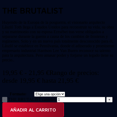
THE BRUTALIST
Huyendo de la Europa de la posguerra, el visionario arquitecto
László Toth llega a Estados Unidos para reconstruir su vida, su obra
y su matrimonio con su esposa Erzsébet tras verse obligados a
separarse durante la guerra a causa de los cambios de fronteras y
regímenes. Solo y en un nuevo país totalmente desconocido para él,
László se establece en Pensilvania, donde el adinerado y prominente
empresario industrial Harrison Lee Van Buren reconoce su talento
para la arquitectura. Pero amasar poder y forjarse un legado tiene su
precio..
19,95
€
-
21,95
€
Rango de precios:
desde 19,95 € hasta 21,95 €
Formato:
THE BRUTALIST cantidad
AÑADIR AL CARRITO