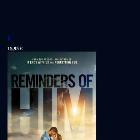
8
15,95
€